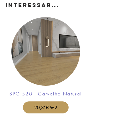
INTERESSAR...
SPC 520 - Carvalho Natural
20,31€/m2