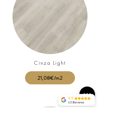
Cinza Light
21,08€/m2
4.9
13 Reviews
jorge silva
Tudo perfeito sem
atrasosentrega rapida, bem
acondicionadaRECOMENDO
Nuno
Ravasqueira