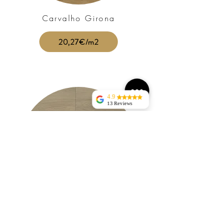
Carvalho Girona
20,27€/m2
4.9
13 Reviews
jorge silva
Tudo perfeito sem
atrasosentrega rapida, bem
acondicionadaRECOMENDO
Nuno
Ravasqueira
helena domingos
Excelente
atendimento
telefónico e
compromisso na
entrega.
Recomendo.
Cinza Léon