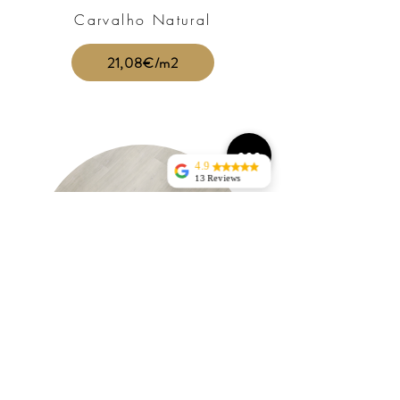
Carvalho Natural
21,08€/m2
4.9
13 Reviews
jorge silva
Tudo perfeito sem
atrasosentrega rapida, bem
acondicionadaRECOMENDO
Nuno
Ravasqueira
helena domingos
Excelente
atendimento
telefónico e
compromisso na
entrega.
Recomendo.
Cinza Light
Silvio Guerreiro