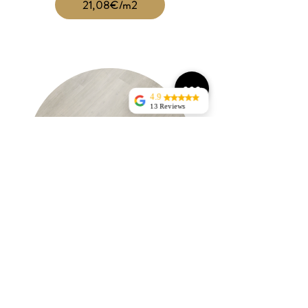
21,08€/m2
4.9
13 Reviews
jorge silva
Tudo perfeito sem
atrasosentrega rapida, bem
acondicionadaRECOMENDO
Nuno
Ravasqueira
helena domingos
Excelente
atendimento
telefónico e
compromisso na
entrega.
Cinza Light
Recomendo.
Silvio Guerreiro
21,08€/m2
Excelente
atendimento,
rapidez de