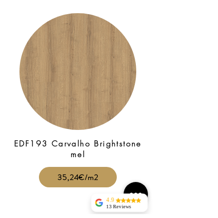
EDF193 Carvalho Brightstone
mel
35,24€/m2
4.9
13 Reviews
jorge silva