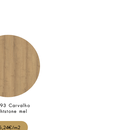
93 Carvalho
ghtstone mel
5,24€/m2