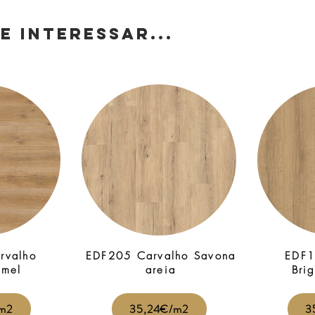
E INTERESSAR...
rvalho
EDF205 Carvalho Savona
EDF1
 mel
areia
Bri
m2
35,24€/m2
3