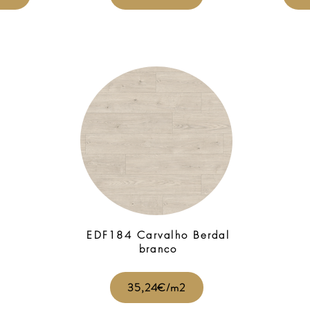
EDF184 Carvalho Berdal
branco
35,24€/m2