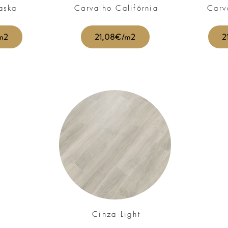
aska
Carvalho Califórnia
Carv
m2
21,08€/m2
2
Cinza Light