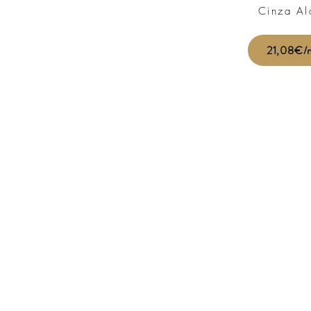
Cinza Al
21,08€/