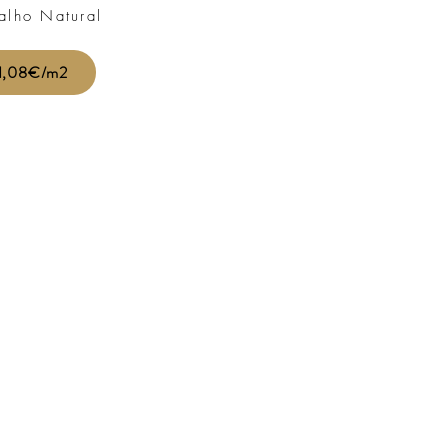
alho Natural
1,08€/m2