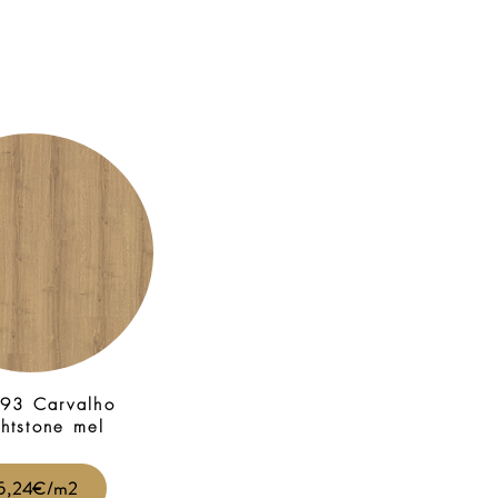
93 Carvalho
ghtstone mel
5,24€/m2