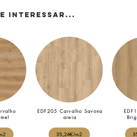
E INTERESSAR...
rvalho
EDF205 Carvalho Savona
EDF1
 mel
areia
Bri
m2
35,24€/m2
3