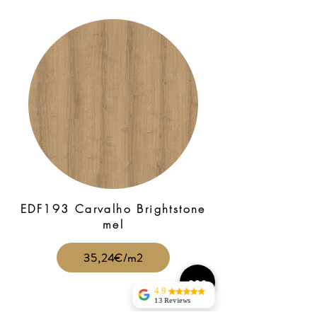
EDF193 Carvalho Brightstone
mel
35,24€/m2
4.9
13 Reviews
jorge silva