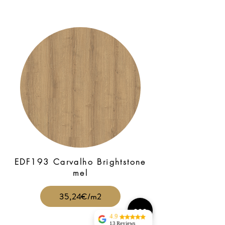
EDF193 Carvalho Brightstone
mel
35,24€/m2
4.9
13 Reviews