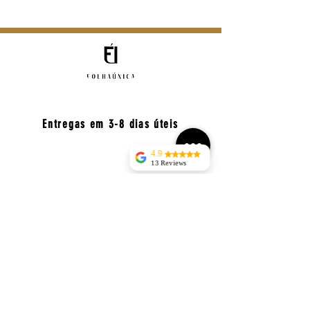
Entregas em 3-8 dias úteis
4.9
13 Reviews
jorge silva
Apoio ao Cliente
Tudo perfeito sem
atrasosentrega rapida, bem
geral.folhaunica@gmail.com
acondicionadaRECOMENDO
Nuno
Ravasqueira
helena domingos
Envios para Portugal Continental
Excelente
atendimento
telefónico e
compromisso na
entrega.