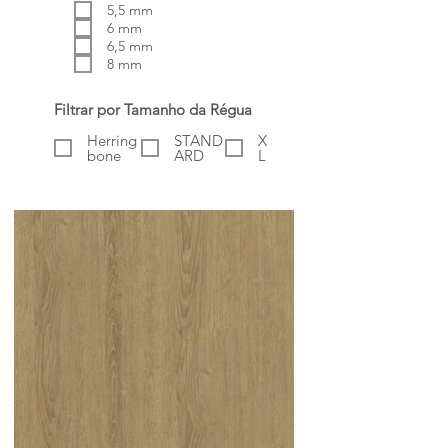
5,5 mm
6 mm
6,5 mm
8 mm
Filtrar por Tamanho da Régua
Herring
STAND
X
bone
ARD
L