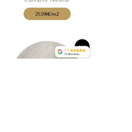
21,08€/m2
4.9
13 Reviews
jorge silva
Tudo perfeito sem
atrasosentrega rapida, bem
acondicionadaRECOMENDO
Nuno
Ravasqueira
helena domingos
Excelente
atendimento
telefónico e
compromisso na
entrega.
Cinza Light
Recomendo.
Silvio Guerreiro
Excelente